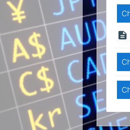
Ch
Ch
Ch