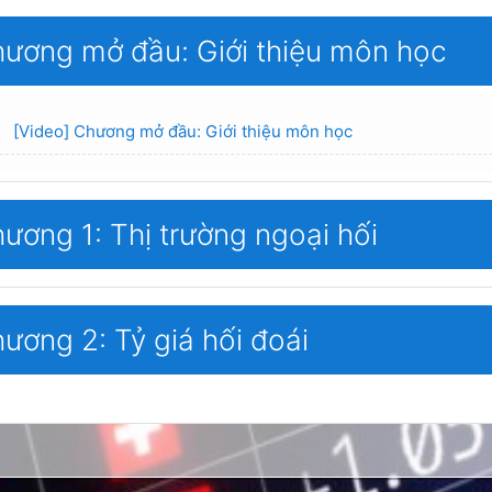
ương mở đầu: Giới thiệu môn học
Page
[Video] Chương mở đầu: Giới thiệu môn học
ương 1: Thị trường ngoại hối
ương 2: Tỷ giá hối đoái