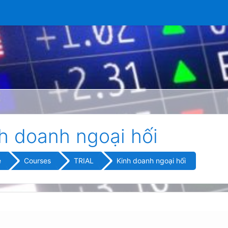
h doanh ngoại hối
e
Courses
TRIAL
Kinh doanh ngoại hối