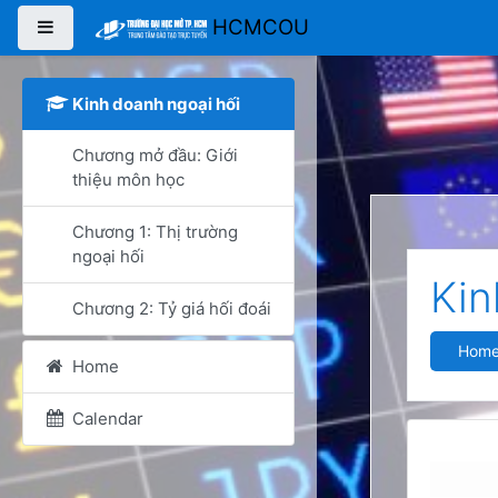
Skip to main content
HCMCOU
Side panel
Kinh doanh ngoại hối
Chương mở đầu: Giới
thiệu môn học
Chương 1: Thị trường
ngoại hối
Kin
Chương 2: Tỷ giá hối đoái
Hom
Home
Calendar