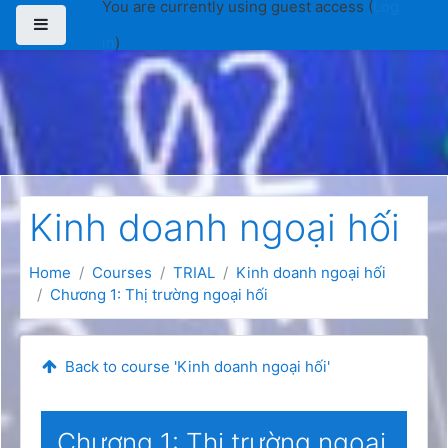
You are currently using guest access (
Log
Skip to main content
Side panel
in
)
Kinh doanh ngoại hối
Home
Courses
TRIAL
Kinh doanh ngoại hối
Chương 1: Thị trường ngoại hối
Back to course 'Kinh doanh ngoại hối'
Chương 1: Thị trường ngoại