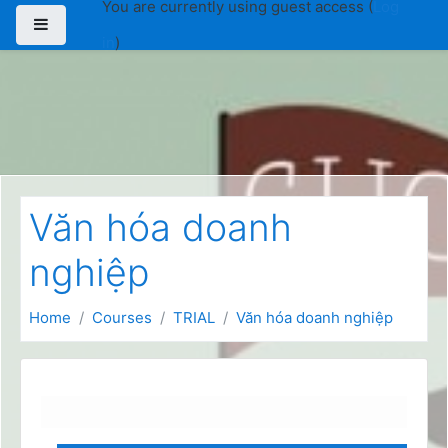
You are currently using guest access (
Log
Skip to main content
Side panel
in
)
Văn hóa doanh
nghiệp
Home
Courses
TRIAL
Văn hóa doanh nghiệp