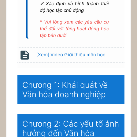
✔ Xác định và hình thành thái
độ học tập chủ động
* Vui lòng xem các yêu cầu cụ
thể đối với từng hoạt động học
tập bên dưới
Page
[Xem] Video Giới thiệu môn học
Chương 1: Khái quát về
Văn hóa doanh nghiệp
Chương 2: Các yếu tố ảnh
hưởng đến Văn hóa